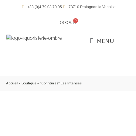
+33 (0)4 79 08 70 05
73710 Pralognan la Vanoise
0,00
€
Accueil
»
Boutique
»
“Confitures” Les Intenses