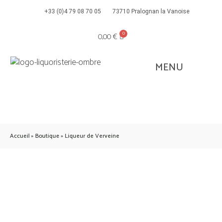
+33 (0)4 79 08 70 05
73710 Pralognan la Vanoise
0,00
€
Accueil
»
Boutique
»
Liqueur de Verveine