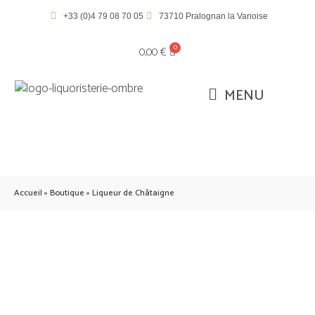
+33 (0)4 79 08 70 05
73710 Pralognan la Vanoise
0,00
€
Accueil
»
Boutique
»
Liqueur de Châtaigne