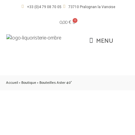
+33 (0)4 79 08 70 05
73710 Pralognan la Vanoise
0,00
€
Accueil
»
Boutique
»
Bouteilles Aster 40°