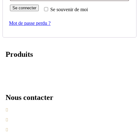
Se connecter
Se souvenir de moi
Mot de passe perdu ?
Produits
Alpine cream
Génépis
Liqueurs de plantes
Liqueurs de fruits
Crèmes de fruits
Nous contacter
420 Avenue de Chasseforêt 73710 Pralognan la Vanoise
Email
+33 (0)4 79 08 70 05