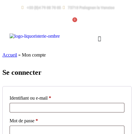
+33 (0)4 79 08 70 05
73710 Pralognan la Vanoise
0,00
€
Accueil
»
Mon compte
Se connecter
Identifiant ou e-mail
*
Mot de passe
*